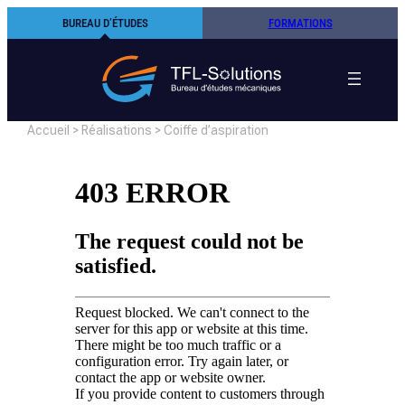
Aller
BUREAU D’ÉTUDES
FORMATIONS
au
contenu
Accueil
>
Réalisations
>
Coiffe d’aspiration