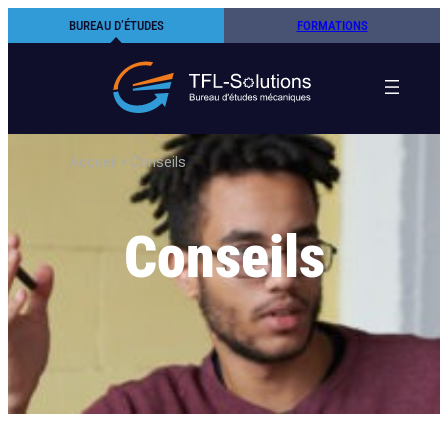
Aller
BUREAU D’ÉTUDES
FORMATIONS
au
contenu
Accueil
>
Conseils
Conseils