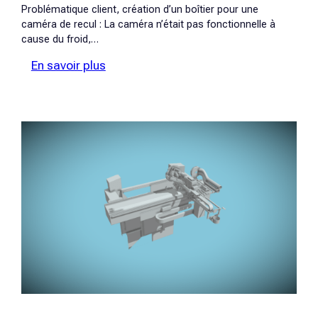
Problématique client, création d’un boîtier pour une
caméra de recul : La caméra n’était pas fonctionnelle à
cause du froid,…
:
En savoir plus
Boîtier
de
caméra
de
recul