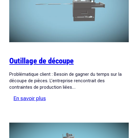
Outillage de découpe
Problématique client : Besoin de gagner du temps sur la
découpe de pièces. L’entreprise rencontrait des
contraintes de production liées…
:
En savoir plus
Outillage
de
découpe