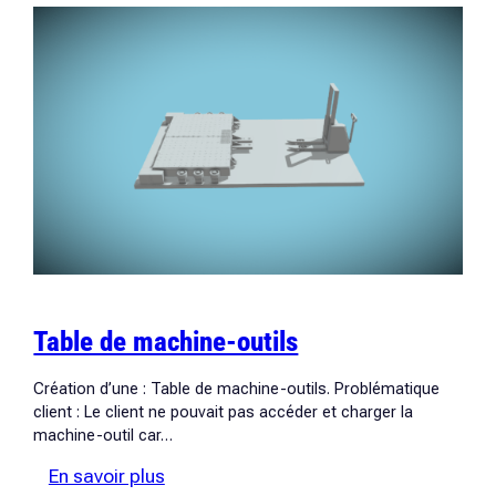
Table de machine-outils
Création d’une : Table de machine-outils. Problématique
client : Le client ne pouvait pas accéder et charger la
machine-outil car…
:
En savoir plus