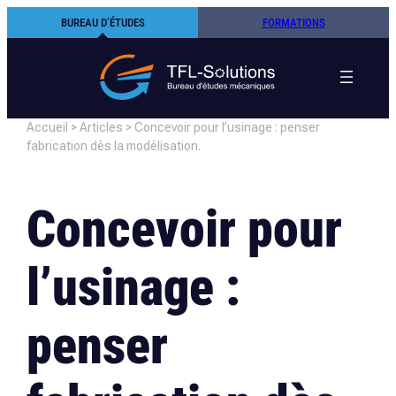
Aller
BUREAU D’ÉTUDES
FORMATIONS
au
contenu
Accueil
>
Articles
>
Concevoir pour l’usinage : penser
fabrication dès la modélisation.
Concevoir pour
l’usinage :
penser