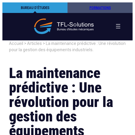
Aller
BUREAU D’ÉTUDES
FORMATIONS
au
contenu
Accueil
>
Articles
>
La maintenance prédictive : Une révolution
pour la gestion des équipements industriels.
La maintenance
prédictive : Une
révolution pour la
gestion des
équipements