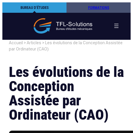
Aller
BUREAU D’ÉTUDES
FORMATIONS
au
contenu
Accueil
>
Articles
>
Les évolutions de la Conception Assistée
par Ordinateur (CAO)
Les évolutions de la
Conception
Assistée par
Ordinateur (CAO)