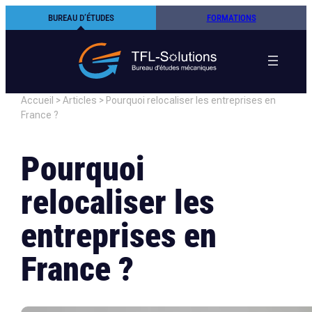
Aller
BUREAU D’ÉTUDES
FORMATIONS
au
contenu
Accueil
>
Articles
>
Pourquoi relocaliser les entreprises en
France ?
Pourquoi
relocaliser les
entreprises en
France ?