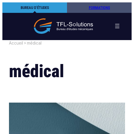
Aller
BUREAU D’ÉTUDES
FORMATIONS
au
contenu
Accueil
>
médical
médical