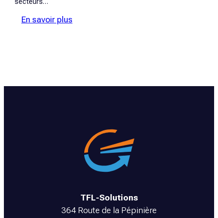
secteurs…
:
En savoir plus
Ingénierie
de
précision
:
pourquoi
tout
se
joue
avant
la
fabrication
?
TFL-Solutions
364 Route de la Pépinière