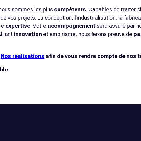
e nous sommes les plus
compétents
. Capables de traiter
e vos projets. La conception, l’industrialisation, la fabr
tre
expertise
. Votre
accompagnement
sera assuré par n
lliant
innovation
et empirisme, nous ferons preuve de
pa
t
Nos réalisations
afin de vous rendre compte de nos t
ble
.