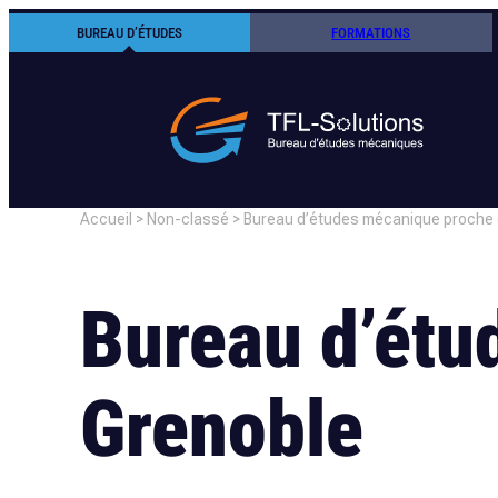
Aller
BUREAU D’ÉTUDES
FORMATIONS
au
contenu
Accueil
>
Non-classé
>
Bureau d’études mécanique proche 
Bureau d’étu
Grenoble