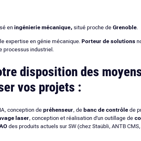
isé en
ingénierie mécanique,
situé proche de
Grenoble
.
le expertise en génie mécanique.
Porteur de solutions
no
e processus industriel.
otre disposition des moyen
iser vos
projets :
TIA, conception de
préhenseur
, de
banc de contrôle
de pr
avage laser
, conception et réalisation d’un outillage de
co
CAO
des produits actuels sur SW (chez
Staübli, ANTB CMS, 