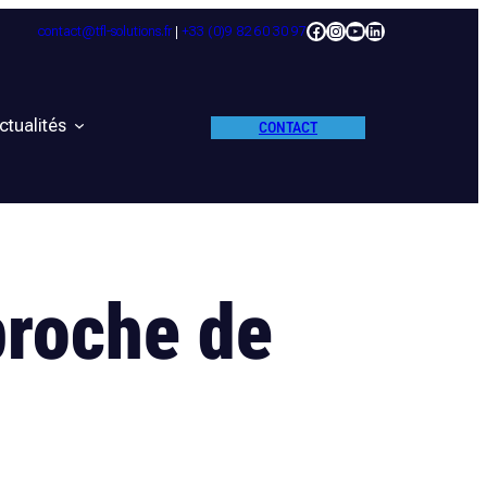
Facebook
Instagram
YouTube
LinkedIn
contact@tfl-solutions.fr
|
+33 (0)9 82 60 30 97
ctualités
CONTACT
proche de