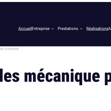
Accueil
Entreprise
Prestations
Réalisations
A
de Grenoble
des mécanique 