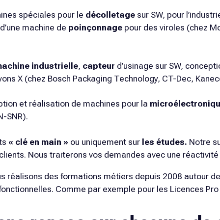
nes spéciales pour le
décolletage
sur SW, pour l’industri
n d’une machine de
poinçonnage
pour des viroles (chez
Mo
achine industrielle
,
capteur
d’usinage sur SW, concept
yons X (chez
Bosch Packaging Technology, CT-Dec, Kaneco
tion et réalisation de machines pour la
microélectroniq
N-SNR
).
ets
« clé en main »
ou uniquement sur
les études.
Notre su
clients. Nous traiterons vos demandes avec une réactivité 
us réalisons des formations métiers depuis 2008 autour de
 fonctionnelles. Comme par exemple pour les Licences Pr