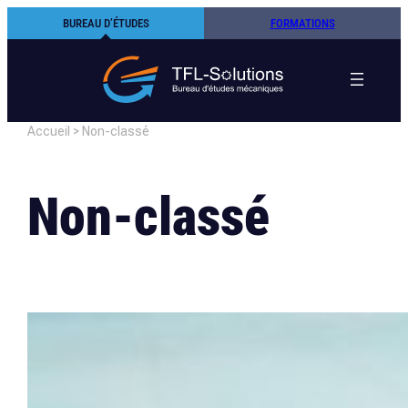
Aller
BUREAU D’ÉTUDES
FORMATIONS
au
contenu
Accueil
>
Non-classé
Non-classé