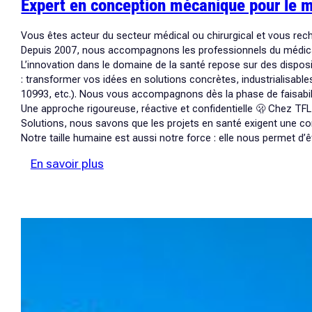
Expert en conception mécanique pour le mé
Vous êtes acteur du secteur médical ou chirurgical et vous rech
Depuis 2007, nous accompagnons les professionnels du médical d
L’innovation dans le domaine de la santé repose sur des dispos
: transformer vos idées en solutions concrètes, industrialisab
10993, etc.). Nous vous accompagnons dès la phase de faisabili
Une approche rigoureuse, réactive et confidentielle 🫢 Chez TFL
Solutions, nous savons que les projets en santé exigent une conf
Notre taille humaine est aussi notre force : elle nous permet d’
:
En savoir plus
Expert
en
conception
mécanique
pour
le
médical
et