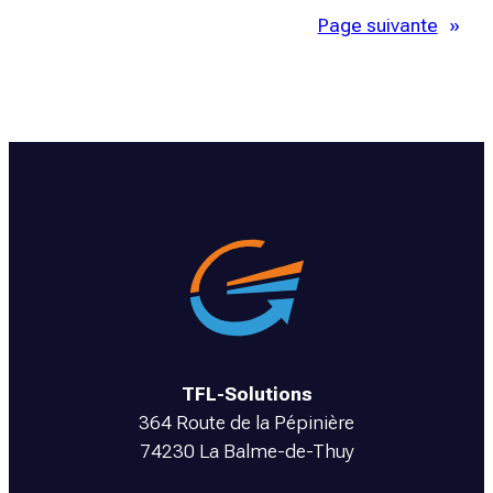
d’études
Page suivante
»
mécanique
proche
de
Grenoble
TFL-Solutions
364 Route de la Pépinière
74230 La Balme-de-Thuy