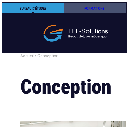
Aller
BUREAU D’ÉTUDES
FORMATIONS
au
contenu
Accueil
>
Conception
Conception