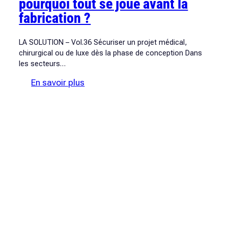
pourquoi tout se joue avant la
fabrication ?
LA SOLUTION – Vol.36 Sécuriser un projet médical,
chirurgical ou de luxe dès la phase de conception Dans
les secteurs…
:
En savoir plus
Ingénierie
de
précision
:
pourquoi
tout
se
joue
avant
la
fabrication