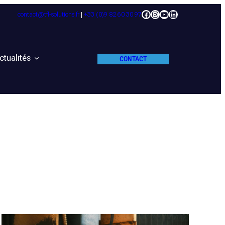
Facebook
Instagram
YouTube
LinkedIn
contact@tfl-solutions.fr
|
+33 (0)9 82 60 30 97
ctualités
CONTACT